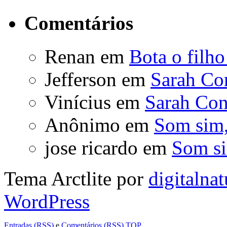
Comentários
Renan
em
Bota o filho
Jefferson
em
Sarah Co
Vinícius
em
Sarah Con
Anônimo
em
Som sim,
jose ricardo
em
Som si
Tema Arctlite por
digitalnat
WordPress
Entradas (RSS)
e
Comentários (RSS)
TOP