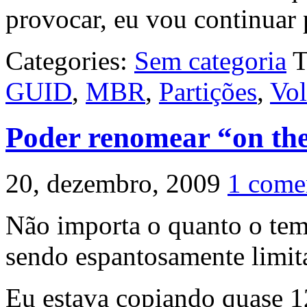
provocar, eu vou continuar 
Categories:
Sem categoria
T
GUID
,
MBR
,
Partições
,
Vo
Poder renomear “on the
20, dezembro, 2009
1 come
Não importa o quanto o tem
sendo espantosamente limit
Eu estava copiando quase 1