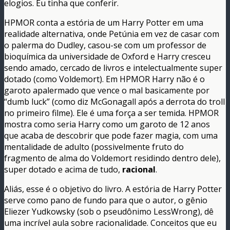
elogios. Eu tinha que conferir.
HPMOR conta a estória de um Harry Potter em uma
realidade alternativa, onde Petúnia em vez de casar com
o palerma do Dudley, casou-se com um professor de
bioquímica da universidade de Oxford e Harry cresceu
sendo amado, cercado de livros e intelectualmente super
dotado (como Voldemort). Em HPMOR Harry não é o
garoto apalermado que vence o mal basicamente por
“dumb luck” (como diz McGonagall após a derrota do troll
no primeiro filme). Ele é uma força a ser temida. HPMOR
mostra como seria Harry como um garoto de 12 anos
que acaba de descobrir que pode fazer magia, com uma
mentalidade de adulto (possivelmente fruto do
fragmento de alma do Voldemort residindo dentro dele),
super dotado e acima de tudo,
racional
.
Aliás, esse é o objetivo do livro. A estória de Harry Potter
serve como pano de fundo para que o autor, o gênio
Eliezer Yudkowsky (sob o pseudônimo LessWrong), dê
uma incrível aula sobre racionalidade. Conceitos que eu