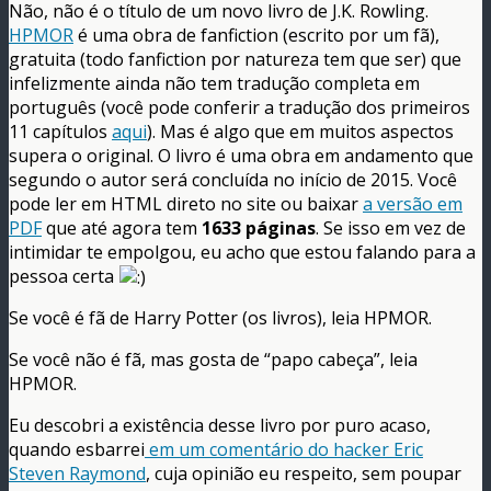
Não, não é o título de um novo livro de J.K. Rowling.
HPMOR
é uma obra de fanfiction (escrito por um fã),
gratuita (todo fanfiction por natureza tem que ser) que
infelizmente ainda não tem tradução completa em
português (você pode conferir a tradução dos primeiros
11 capítulos
aqui
). Mas é algo que em muitos aspectos
supera o original. O livro é uma obra em andamento que
segundo o autor será concluída no início de 2015. Você
pode ler em HTML direto no site ou baixar
a versão em
PDF
que até agora tem
1633 páginas
. Se isso em vez de
intimidar te empolgou, eu acho que estou falando para a
pessoa certa
Se você é fã de Harry Potter (os livros), leia HPMOR.
Se você não é fã, mas gosta de “papo cabeça”, leia
HPMOR.
Eu descobri a existência desse livro por puro acaso,
quando esbarrei
em um comentário do hacker Eric
Steven Raymond
, cuja opinião eu respeito, sem poupar