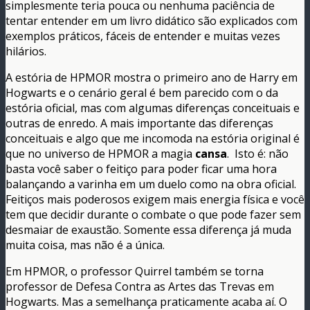
simplesmente teria pouca ou nenhuma paciência de
tentar entender em um livro didático são explicados com
exemplos práticos, fáceis de entender e muitas vezes
hilários.
A estória de HPMOR mostra o primeiro ano de Harry em
Hogwarts e o cenário geral é bem parecido com o da
estória oficial, mas com algumas diferenças conceituais e
outras de enredo. A mais importante das diferenças
conceituais e algo que me incomoda na estória original é
que no universo de HPMOR a magia
cansa
. Isto é: não
basta você saber o feitiço para poder ficar uma hora
balançando a varinha em um duelo como na obra oficial.
Feitiços mais poderosos exigem mais energia física e você
tem que decidir durante o combate o que pode fazer sem
desmaiar de exaustão. Somente essa diferença já muda
muita coisa, mas não é a única.
Em HPMOR, o professor Quirrel também se torna
professor de Defesa Contra as Artes das Trevas em
Hogwarts. Mas a semelhança praticamente acaba aí. O