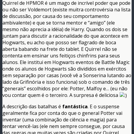
Quirrel de HPMOR é um mago de incrível poder que pode
ou não ser Voldemort (existe muitra controvérsia na lista
de discussão, por causa do seu comportamento
ambivalente) e que se torna mentor e “amigo” (ele
mesmo não aprecia a idéia) de Harry. Quando os dois se
juntam para discutir a racionalidade do que acontece em
Hogwarts, eu acho que posso ser flagrado de boca
aberta babando na frete do tablet. E Quirrel não se
contenta em ensinar uns feitiços chinfrins para seus
alunos. Ele institui em Hogwarts eventos de Battle Magic
onde os alunos de Hogwarts são divididos em exércitos
sem separação por casas (você vê a Sonserina lutando ao
lado da Grifinória e isso funciona) sob o comando de três
“generais” escolhidos por ele: Potter, Malfoy e… (eu não
vou contar quem é o terceiro. A surpresa é deliciosa
A descrição das batalhas é
fantástica
. E o suspense
geralmente fica por conta do que o general Potter vai
inventar (uma combinação de ciência e magia) para
tentar vencê-las (ele nem sempre consegue, por causa
das regras que muitas vezes são criadas por Quirrel