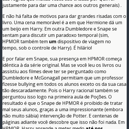
justamente para dar uma chance aos outros generais) .
E não há falta de motivos para dar grandes risadas com o
livro. Uma cena memorável é a em que Hermione dá um
um beijo em Harry. Em outra Dumbledore e Snape se
sentam para discutir um paradoxo temporal (sim,
HPMOR também tem
um
dispositivo de viagem no
tempo, sob o controle de Harry). É hilário!
E por falar em Snape, sua presença em HPMOR começa
idêntica à da série original. Mas se você leu os livros ou
assistiu aos filmes deve ter se perguntado como
Dumbledore e McGonagall permitiam que um professor
fizesse bullying em todos os alunos exceto os da sua casa
tão descaradamente. Pois o Harry racional também se
perguntou isso logo na primeira aula de Poções. O
resultado é que o Snape de HPMOR é proibido de tratar
mal seus alunos, graças a uma impressionante (embora
não muito sábia) intervenção de Potter. E centenas de
páginas adiante você descobre que isso não foi nada. Em
HPMOR, Harry aprende a meter medo
até nos