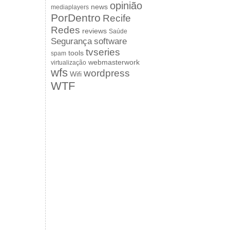
opinião
news
mediaplayers
PorDentro
Recife
Redes
reviews
Saúde
Segurança
software
tvseries
tools
spam
webmasterwork
virtualização
wfs
wordpress
Wifi
WTF