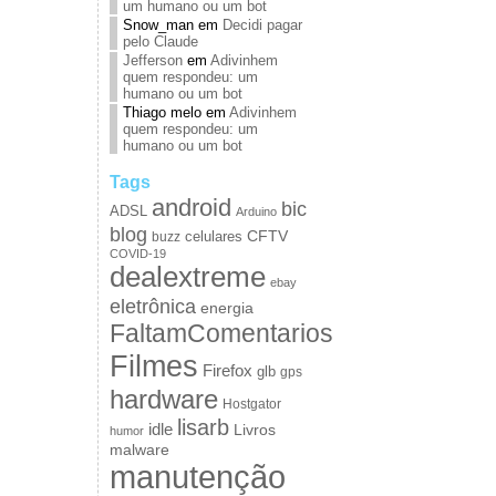
um humano ou um bot
Snow_man
em
Decidi pagar
pelo Claude
Jefferson
em
Adivinhem
quem respondeu: um
humano ou um bot
Thiago melo
em
Adivinhem
quem respondeu: um
humano ou um bot
Tags
android
bic
ADSL
Arduino
blog
CFTV
celulares
buzz
COVID-19
dealextreme
ebay
eletrônica
energia
FaltamComentarios
Filmes
Firefox
glb
gps
hardware
Hostgator
lisarb
idle
Livros
humor
malware
manutenção