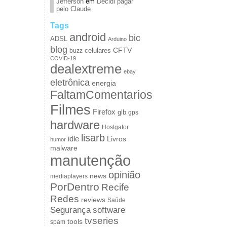
Jefferson
em
Decidi pagar
pelo Claude
Tags
android
bic
ADSL
Arduino
blog
CFTV
celulares
buzz
COVID-19
dealextreme
ebay
eletrônica
energia
FaltamComentarios
Filmes
Firefox
glb
gps
hardware
Hostgator
lisarb
idle
Livros
humor
malware
manutenção
opinião
news
mediaplayers
PorDentro
Recife
Redes
reviews
Saúde
Segurança
software
tvseries
tools
spam