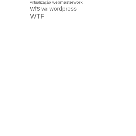
webmasterwork
virtualização
wfs
wordpress
Wifi
WTF