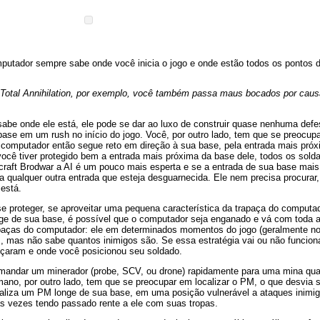
putador sempre sabe onde você inicia o jogo e onde estão todos os pontos 
 Total Annihilation, por exemplo, você também passa maus bocados por caus
abe onde ele está, ele pode se dar ao luxo de construir quase nenhuma defe
base em um rush no início do jogo. Você, por outro lado, tem que se preocup
O computador então segue reto em direção à sua base, pela entrada mais próx
e você tiver protegido bem a entrada mais próxima da base dele, todos os sold
craft Brodwar a AI é um pouco mais esperta e se a entrada de sua base mai
ara qualquer outra entrada que esteja desguarnecida. Ele nem precisa procura
está.
 proteger, se aproveitar uma pequena característica da trapaça do computa
e de sua base, é possível que o computador seja enganado e vá com toda a
paças do computador: ele em determinados momentos do jogo (geralmente no 
mas não sabe quantos inimigos são. Se essa estratégia vai ou não funciona
çaram e onde você posicionou seu soldado.
mandar um minerador (probe, SCV, ou drone) rapidamente para uma mina qu
mano, por outro lado, tem que se preocupar em localizar o PM, o que desvia 
aliza um PM longe de sua base, em uma posição vulnerável a ataques inimi
 vezes tendo passado rente a ele com suas tropas.