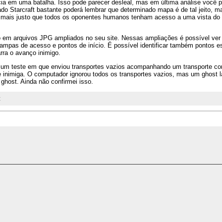
cia em uma batalha. Isso pode parecer desleal, mas em última análise você 
ado Starcraft bastante poderá lembrar que determinado mapa é de tal jeito, m
o mais justo que todos os oponentes humanos tenham acesso a uma vista d
o em arquivos JPG ampliados no seu site. Nessas ampliações é possível ver
rampas de acesso e pontos de início. É possível identificar também pontos es
ra o avanço inimigo.
 um teste em que enviou transportes vazios acompanhando um transporte c
inimiga. O computador ignorou todos os transportes vazios, mas um ghost 
ghost. Ainda não confirmei isso.
t