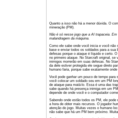
Quanto a isso não há a menor dúvida. O com
mineração (PM).
Não é só nesse jogo que a AI trapaceia. Em
malandragem da máquina.
Como ele sabe onde você inicia e você não s
base e enviar todos os soldados para a sua 
defesas porque o ataque é líquido e certo. 
no primeiro ataque. No Starcraft original, s
inimigos morrerão em suas defesas. No Star
da dele estiver protegida ele segue direto p
humano faria, porque sabe exatamente onde 
Você pode ganhar um pouco de tempo para se
você colocar um soldado seu em um PM long
de ataque para matá-lo. Essa é uma das tra
sabe quando há presença inimiga em um PM, 
depende de onde você e o computador come
Sabendo onde estão todos os PM, ele pode 
a hora de obter mais recursos. O jogador hu
atenção do jogo. Muitas vezes o humano loc
não sabe que há um PM bem próximo. Muitas