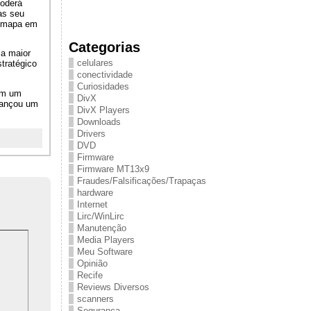
poderá
as seu
o mapa em
Categorias
 a maior
celulares
tratégico
conectividade
Curiosidades
om um
DivX
lançou um
DivX Players
Downloads
Drivers
DVD
Firmware
Firmware MT13x9
Fraudes/Falsificações/Trapaças
hardware
Internet
Lirc/WinLirc
Manutenção
Media Players
Meu Software
Opinião
Recife
Reviews Diversos
scanners
Segurança