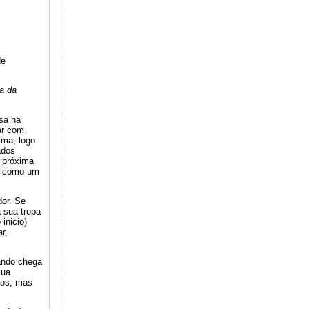
de
a da
sa na
ar com
ima, logo
ados
s próxima
r, como um
dor. Se
 sua tropa
inicio)
r,
ando chega
sua
gos, mas