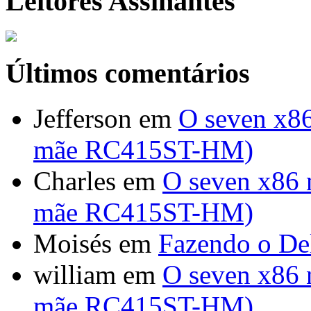
Leitores Assinantes
Últimos comentários
Jefferson
em
O seven x86
mãe RC415ST-HM)
Charles
em
O seven x86 
mãe RC415ST-HM)
Moisés
em
Fazendo o Del
william
em
O seven x86 
mãe RC415ST-HM)