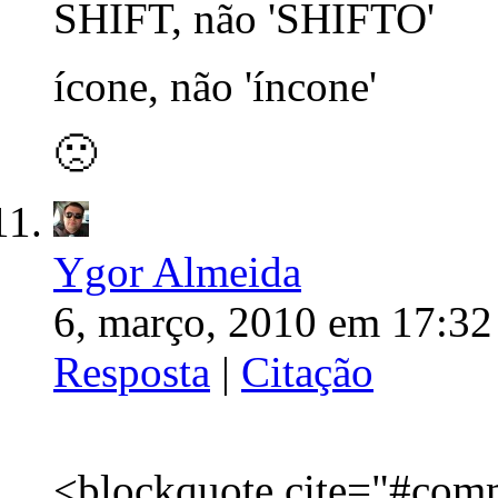
SHIFT, não 'SHIFTO'
ícone, não 'íncone'
🙁
Ygor Almeida
6, março, 2010 em 17:32
Resposta
|
Citação
<blockquote cite="#co