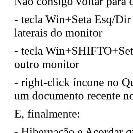
Não consigo voltar para 
- tecla Win+Seta Esq/Dir 
laterais do monitor
- tecla Win+SHIFTO+Seta
outro monitor
- right-click íncone no Q
um documento recente no
E, finalmente:
- Hibernação e Acordar q