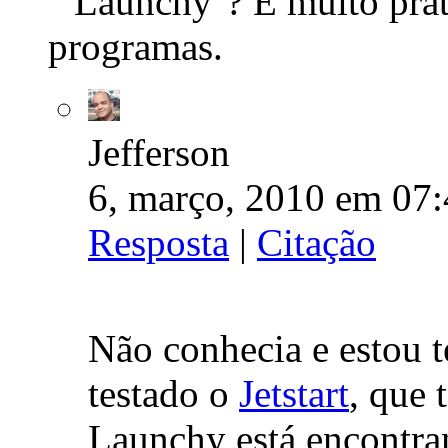
``Launchy''? É muito prat
programas.
Jefferson
6, março, 2010 em 07:
Resposta
|
Citação
Não conhecia e estou t
testado o
Jetstart
, que 
Launchy está encontran