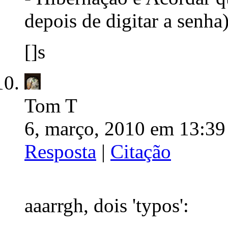
depois de digitar a senha
[]s
Tom T
6, março, 2010 em 13:39
Resposta
|
Citação
aaarrgh, dois 'typos':