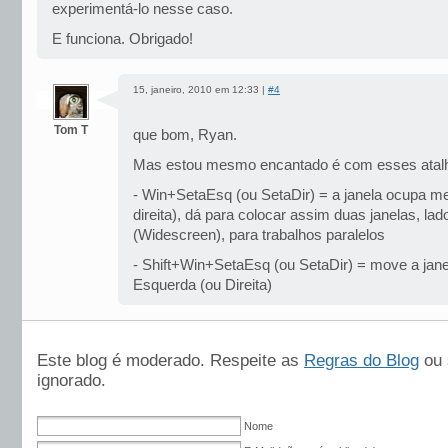
experimentá-lo nesse caso.
E funciona. Obrigado!
15, janeiro, 2010 em 12:33 |
#4
Tom T
que bom, Ryan.
Mas estou mesmo encantado é com esses atalh
- Win+SetaEsq (ou SetaDir) = a janela ocupa me
direita), dá para colocar assim duas janelas, lado
(Widescreen), para trabalhos paralelos
- Shift+Win+SetaEsq (ou SetaDir) = move a jane
Esquerda (ou Direita)
Este blog é moderado. Respeite as
Regras do Blog
ou 
ignorado.
Nome