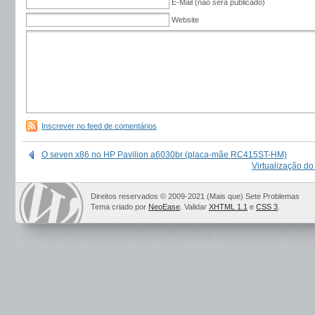
E-Mail (não será publicado)
Website
Inscrever no feed de comentários
O seven x86 no HP Pavilion a6030br (placa-mãe RC415ST-HM)
Virtualização do
Direitos reservados © 2009-2021 (Mais que) Sete Problemas
Tema criado por
NeoEase
. Validar
XHTML 1.1
e
CSS 3
.