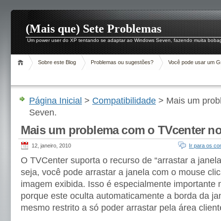
(Mais que) Sete Problemas
Um power user do XP tentando se adaptar ao Windows Seven, fazendo muita boba
Sobre este Blog
Problemas ou sugestões?
Você pode usar um Gr
Página Inicial
>
Compatibilidade
> Mais um prob
Seven.
Mais um problema com o TVcenter no
12, janeiro, 2010
Ir para os co
O TVCenter suporta o recurso de “arrastar a janela
seja, você pode arrastar a janela com o mouse cl
imagem exibida. Isso é especialmente importante 
porque este oculta automaticamente a borda da ja
mesmo restrito a só poder arrastar pela área client