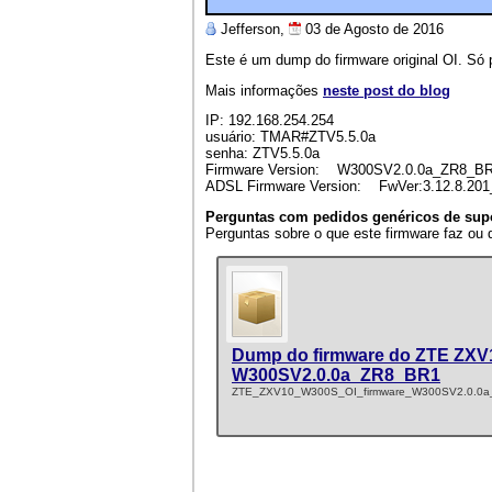
Jefferson,
03 de Agosto de 2016
Este é um dump do firmware original OI. Só 
Mais informações
neste post do blog
IP: 192.168.254.254
usuário: TMAR#ZTV5.5.0a
senha: ZTV5.5.0a
Firmware Version: W300SV2.0.0a_ZR8_B
ADSL Firmware Version: FwVer:3.12.8.20
Perguntas com pedidos genéricos de supo
Perguntas sobre o que este firmware faz ou 
Dump do firmware do ZTE ZXV
W300SV2.0.0a_ZR8_BR1
ZTE_ZXV10_W300S_OI_firmware_W300SV2.0.0a_