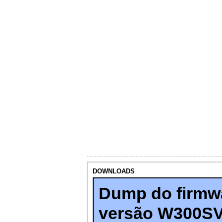
DOWNLOADS
Dump do firmw
versão W300S