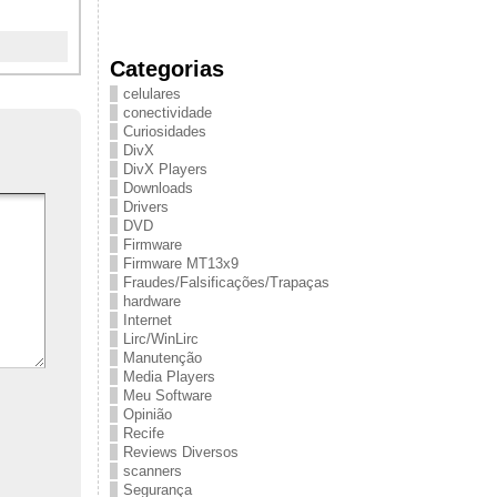
Categorias
celulares
conectividade
Curiosidades
DivX
DivX Players
Downloads
Drivers
DVD
Firmware
Firmware MT13x9
Fraudes/Falsificações/Trapaças
hardware
Internet
Lirc/WinLirc
Manutenção
Media Players
Meu Software
Opinião
Recife
Reviews Diversos
scanners
Segurança