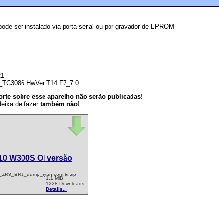
pode ser instalado via porta serial ou por gravador de EPROM
R1
1_TC3086 HwVer:T14.F7_7.0
rte sobre esse aparelho não serão publicadas!
deixa de fazer
também não!
10 W300S OI versão
ZR8_BR1_dump_ryan.com.br.zip
1.1 MiB
1228 Downloads
Details...