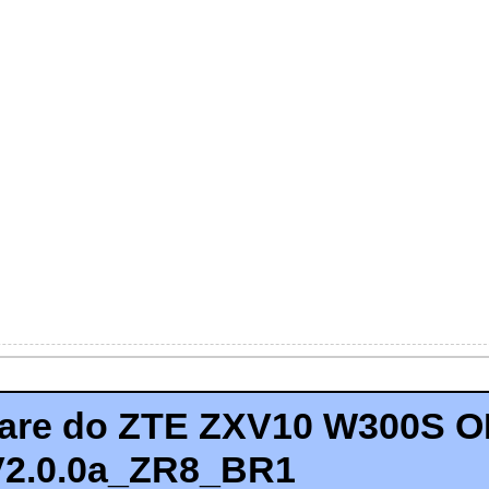
are do ZTE ZXV10 W300S O
V2.0.0a_ZR8_BR1