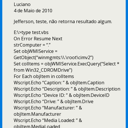
Luciano
4 de Maio de 2010
Jefferson, teste, não retorna resultado algum.
E:\>type test.vbs
On Error Resume Next
strComputer = “.”
Set objWMIService =
GetObject(“winmgmts:\\.\root\cimv2”)
Set colItems = objWMIService.ExecQuery(“Select *
from Win32_CDROMDrive”)
For Each objItem in colItems
Wscript.Echo “Caption: ” & objItem.Caption
Wscript.Echo “Description: ” & objItem.Description
Wscript.Echo “Device ID: ” & objItem.DeviceID
Wscript.Echo “Drive: ” & objItem.Drive
Wscript.Echo “Manufacturer: ” &
objItem.Manufacturer
Wscript.Echo “Media Loaded: ” &
objItem.MediaLoaded