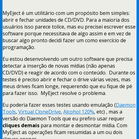
MyEject é um utilitário com um propósito bem simples:
abrir e fechar unidades de CD/DVD. Para a maioria dos
usuários isso parece tolice, mas eu precisei escrever esse
software porque necessitava de algo assim e em vez de
buscar algo pronto decidi fazer um como exercício de
programação.
Eu estou desenvolvendo um outro software que precisa
detectar a inserção de novas mídias (não apenas
CD/DVD) e reagir de acordo com o conteúdo. Durante os
testes é preciso abrir e fechar o drive várias vezes, mas
meus drives ficam longe, requerendo que eu fique de pé
para fazer isso. MyEject resolve o problema.
Eu poderia fazer esses testes usando emulação (
Daemon
Tools
,
Virtual CloneDrive
,
Alcohol 120%
, etc) , mas a
versão do Daemon Tools que eu prefiro usar requer
cliques demais
para montar e desmontar mídia. Com
MyEject as operações ficam resumidas a um ou dois
cliques apenas.