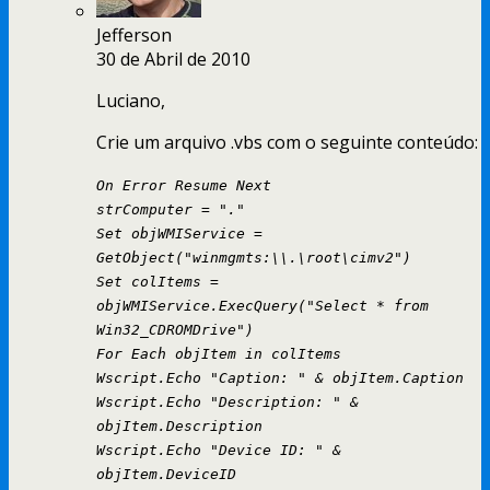
Jefferson
30 de Abril de 2010
Luciano,
Crie um arquivo .vbs com o seguinte conteúdo:
On Error Resume Next
strComputer = "."
Set objWMIService =
GetObject("winmgmts:\\.\root\cimv2")
Set colItems =
objWMIService.ExecQuery("Select * from
Win32_CDROMDrive")
For Each objItem in colItems
Wscript.Echo "Caption: " & objItem.Caption
Wscript.Echo "Description: " &
objItem.Description
Wscript.Echo "Device ID: " &
objItem.DeviceID