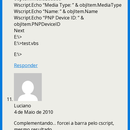
Wscript.Echo “Media Type: ” & objItem.MediaType
Wscript.Echo “Name: ” & objItem.Name
Wscript.Echo “PNP Device ID: ” &
objItem.PNPDeviceID
Next
E:\>
E:\>test.vbs
E:\>
Responder
Luciano
4 de Maio de 2010
Complementando… forcei a barra pelo cscript,
mesmo resultado.