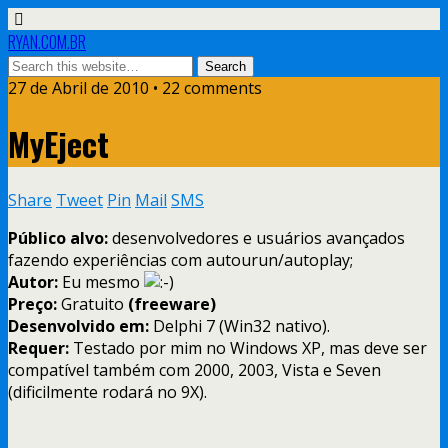
RYAN.COM.BR
27 de Abril de 2010 • 22 comments
MyEject
Share
Tweet
Pin
Mail
SMS
Público alvo:
desenvolvedores e usuários avançados
fazendo experiências com autourun/autoplay;
Autor:
Eu mesmo
Preço:
Gratuito
(freeware)
Desenvolvido em:
Delphi 7 (Win32 nativo).
Requer:
Testado por mim no Windows XP, mas deve ser
compatível também com 2000, 2003, Vista e Seven
(dificilmente rodará no 9X).