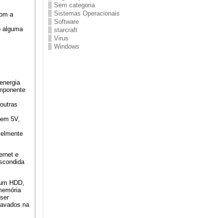
Sem categoria
Sistemas Operacionais
com a
Software
so alguma
starcraft
Virus
Windows
energia
omponente
outras
 em 5V,
velmente
ernet e
escondida
 um HDD,
memória
ser
ravados na