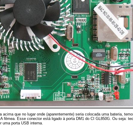
a acima que no lugar onde (aparentemente) seria colocada uma bateria, temo
o A fêmea. Esse conector está ligado à porta DM1 do CI GL850G. Ou seja: te
er uma porta USB interna.