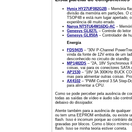
Hynix HY27UF082G2B
– Memória fla
divisão da memória em partições. O ch
TSOP48 e está num lugar apertado, o q
experiência dê muito errado.
Nanya NT5TU64M16DG-AC
– Memóri
Genesys GL827L
– Controle do leitor
Genesys GL850A
– Controlador de h
Energia
FDS9435
– “30V P-Channel PowerTre
vinda da fonte de 12V entra de um lad
desconhecido no circuito de standby.
MP1482DS
– “2A, 18V Synchronous Re
coisas, vai para os conectores SATA 
AP1530
– “18V 3A 300KHz BUCK CO
mas para alimentar outras coisas. P
AX4102
– “PWM Control 3.5A Step-Do
para alimentar a CPU.
Como se pode perceber pela ausência de com
todas as saídas de vídeo e áudio são contr
debaixo do dissipador.
Atente também para a ausência de qualque
ou tem uma EEPROM embutida, ou existe uma
flash. Isso é incomum porque ao contrário 
gravadas por blocos. Como o bloco mínimo da
flash. Isso se minha teoria estiver correta.