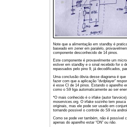
Note que a alimentação em standby é pratica
baseado em zener em paralelo, provavelment
componente desconhecido de 14 pinos.
Este componente é provavelmente um microcon
estiver em standby e o sinal recebido for o d
repassados pelo pino 9, já decodificados, p
Uma conclusão óbvia desse diagrama é que nã
fazer com que a aplicação “dvdplayer” resp
é esse CI de 14 pinos. Estando o aparelho 
como o S9 liga automaticamente ao ser ene
*O mais conhecido é o irfake (autor farvoic
moservices.org. O irfake sozinho tem pouca 
originais, mas ele pode ser usado em conjun
tornando possivel o controle do S9 via andro
Como se pode ver também, não é possível co
apenas do aparelho estar “ON” ou não.