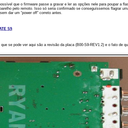
sível que o firmware passe a gravar e ler as opções nele para poupar a fla
 aparelho pelo remoto. Isso só seria confirmado se conseguíssemos flagrar u
 sem dar um “power off” correto antes.
MATE S9
.
s que se pode ver aqui são a revisão da placa (B00-S9-REV1.2) e o fato de q