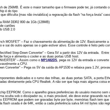
sh de 256MB. É este o maior tamanho que o firmware pode ter, já contando 
ip é do tipo
ue dificulta (mas não inviabiliza) a regravação da flash “na força bruta” ca
a RAM DDR2 800 de 1Gb (128MB)
 de cartões
ub USB 2.0
nch MOSFET” – Faz o chaveamento da alimentação de 12V. Basicamente a 
o e sai do outro apenas se o gate estiver ativo. Esse controle é feito pelo c
ctified Step-Down Converter” – Gera 5V a partir dos 12V da entrada. Entre 
de força e alimenta o cooler e as duas portas USB host.
NVERTER” – Assim como o
MP1482DS
, pega os 12V da entrada e converte
rovavelmente a CPU.
wn Converter” – Pega os 5V da saída do AP1530 e rebaixa para 1.2V, prova
ponentes dedicados e o rumo das trilhas, as duas portas SATA, a porta Eth
oladas diretamente pela CPU Realtek. A não ser que haja mais alguma coisa 
r chip EEPROM. Como o aparelho grava preferências do usuário mesmo sem
 oculta sob o dissipador ou, o mais provável, ele deve estar gravando na 
das EEPROM que podem ser gravadas byte por byte, memórias flash tem que 
 flash usada é de 64K, então a cada preferência salva 64 mil bytes são reg