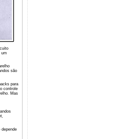
cuito
s um
arelho
mandos são
hacks para
o controle
relho. Mas
mandos
t,
e depende