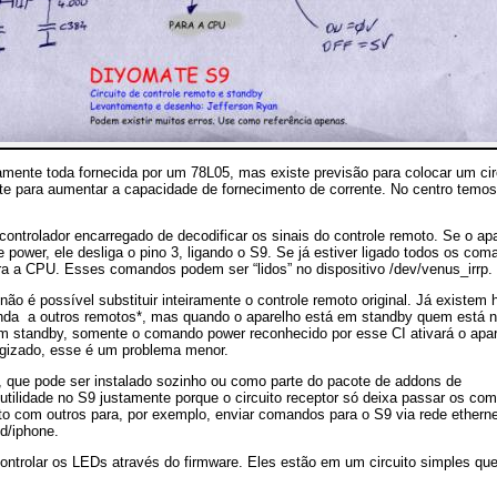
mente toda fornecida por um 78L05, mas existe previsão para colocar um cir
e para aumentar a capacidade de fornecimento de corrente. No centro temo
trolador encarregado de decodificar os sinais do controle remoto. Se o ap
e power, ele desliga o pino 3, ligando o S9. Se já estiver ligado todos os co
ara a CPU. Esses comandos podem ser “lidos” no dispositivo /dev/venus_irrp.
o é possível substituir inteiramente o controle remoto original. Já existem 
onda a outros remotos*, mas quando o aparelho está em standby quem está n
em standby, somente o comando power reconhecido por esse CI ativará o apa
rgizado, esse é um problema menor.
e), que pode ser instalado sozinho ou como parte do pacote de addons de
utilidade no S9 justamente porque o circuito receptor só deixa passar os co
to com outros para, por exemplo, enviar comandos para o S9 via rede etherne
id/iphone.
ntrolar os LEDs através do firmware. Eles estão em um circuito simples qu