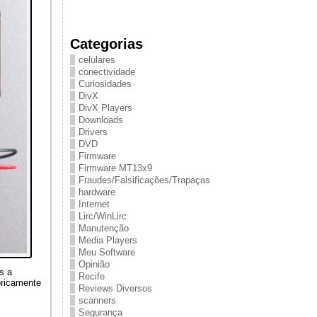
Categorias
celulares
conectividade
Curiosidades
DivX
DivX Players
Downloads
Drivers
DVD
Firmware
Firmware MT13x9
Fraudes/Falsificações/Trapaças
hardware
Internet
Lirc/WinLirc
Manutenção
Media Players
Meu Software
Opinião
s a
Recife
oricamente
Reviews Diversos
scanners
Segurança