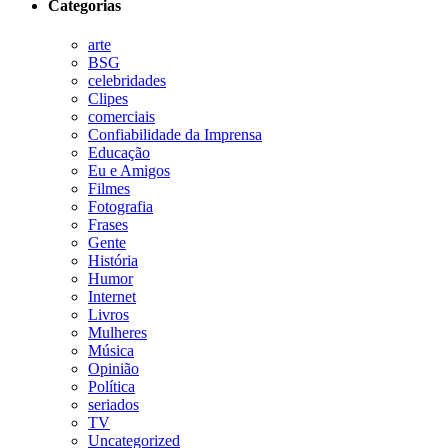
Categorias
arte
BSG
celebridades
Clipes
comerciais
Confiabilidade da Imprensa
Educação
Eu e Amigos
Filmes
Fotografia
Frases
Gente
História
Humor
Internet
Livros
Mulheres
Música
Opinião
Política
seriados
TV
Uncategorized