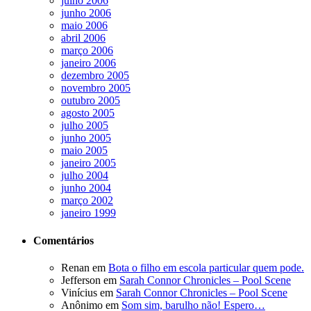
julho 2006
junho 2006
maio 2006
abril 2006
março 2006
janeiro 2006
dezembro 2005
novembro 2005
outubro 2005
agosto 2005
julho 2005
junho 2005
maio 2005
janeiro 2005
julho 2004
junho 2004
março 2002
janeiro 1999
Comentários
Renan
em
Bota o filho em escola particular quem pode.
Jefferson
em
Sarah Connor Chronicles – Pool Scene
Vinícius
em
Sarah Connor Chronicles – Pool Scene
Anônimo
em
Som sim, barulho não! Espero…