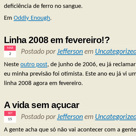
deficiência de ferro no sangue.
Em
Oddly Enough
.
Linha 2008 em fevereiro!?
MAR
Postado por
Jefferson
em
Uncategorize
2
Neste
outro post
, de junho de 2006, eu já reclama
eu minha previsão foi otimista. Este ano eu já vi u
linha 2008 agora em fevereiro.
A vida sem açucar
SET
Postado por
Jefferson
em
Uncategorize
15
A gente acha que só não vai acontecer com a gent