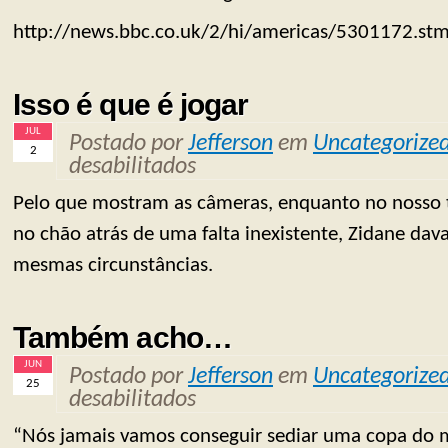
http://news.bbc.co.uk/2/hi/americas/5301172.stm
Isso é que é jogar
JUL
Postado por
Jefferson
em
Uncategorize
2
desabilitados
Pelo que mostram as câmeras, enquanto no nosso t
no chão atrás de uma falta inexistente, Zidane da
mesmas circunstâncias.
Também acho…
JUN
Postado por
Jefferson
em
Uncategorize
25
desabilitados
“Nós jamais vamos conseguir sediar uma copa do