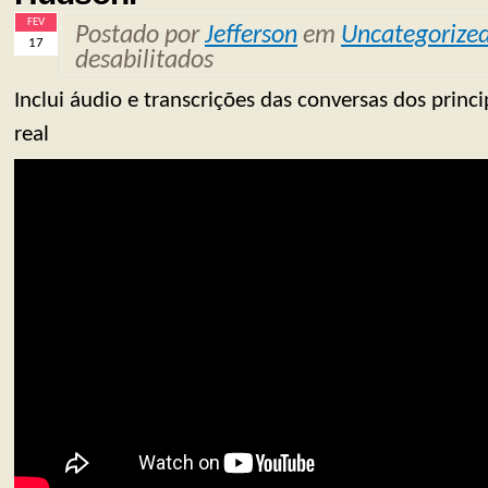
FEV
Postado por
Jefferson
em
Uncategorize
17
desabilitados
Inclui áudio e transcrições das conversas dos prin
real