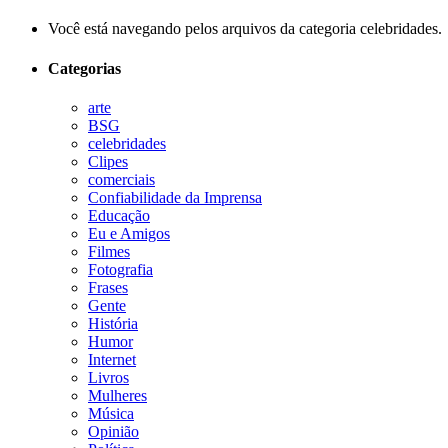
Você está navegando pelos arquivos da categoria celebridades.
Categorias
arte
BSG
celebridades
Clipes
comerciais
Confiabilidade da Imprensa
Educação
Eu e Amigos
Filmes
Fotografia
Frases
Gente
História
Humor
Internet
Livros
Mulheres
Música
Opinião