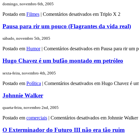
domingo, novembro 6th, 2005
Postado em
Filmes
|
Comentários desativados
em Triplo X 2
Pausa para rir um pouco (Flagrantes da vida real)
sábado, novembro 5th, 2005
Postado em
Humor
|
Comentários desativados
em Pausa para rir um po
Hugo Chavez é um bufão montado em petróleo
sexta-feira, novembro 4th, 2005
Postado em
Política
|
Comentários desativados
em Hugo Chavez é um 
Johnnie Walker
quarta-feira, novembro 2nd, 2005
Postado em
comerciais
|
Comentários desativados
em Johnnie Walker
O Exterminador do Futuro III não era tão ruim