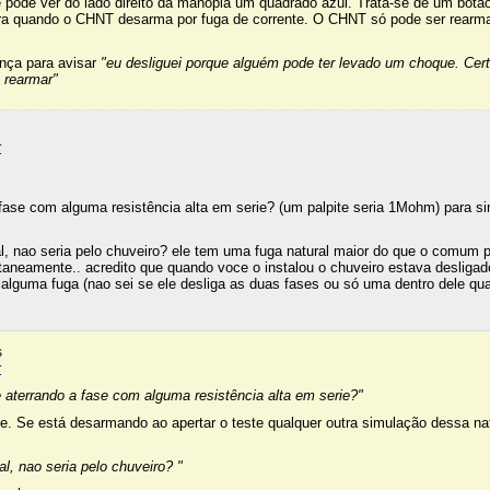
 pode ver do lado direito da manopla um quadrado azul. Trata-se de um botã
ora quando o CHNT desarma por fuga de corrente. O CHNT só pode ser rearm
ança para avisar
"eu desliguei porque alguém pode ter levado um choque. Cert
 rearmar"
r
 fase com alguma resistência alta em serie? (um palpite seria 1Mohm) para si
al, nao seria pelo chuveiro? ele tem uma fuga natural maior do que o comum 
ntaneamente.. acredito que quando voce o instalou o chuveiro estava desliga
alguma fuga (nao sei se ele desliga as duas fases ou só uma dentro dele qu
s
r
e aterrando a fase com alguma resistência alta em serie?"
te. Se está desarmando ao apertar o teste qualquer outra simulação dessa na
al, nao seria pelo chuveiro? "