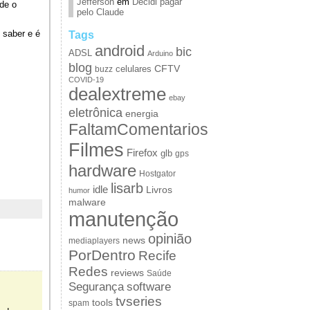
Jefferson
em
Decidi pagar
de o
pelo Claude
Tags
 saber e é
android
bic
ADSL
Arduino
blog
CFTV
celulares
buzz
COVID-19
dealextreme
ebay
eletrônica
energia
FaltamComentarios
Filmes
Firefox
glb
gps
hardware
Hostgator
lisarb
idle
Livros
humor
malware
manutenção
opinião
news
mediaplayers
PorDentro
Recife
Redes
reviews
Saúde
Segurança
software
tvseries
tools
spam