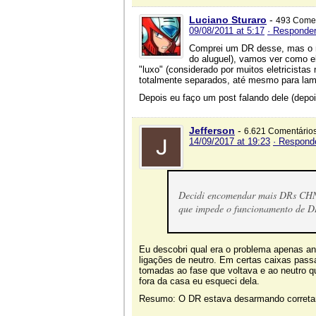
Luciano Sturaro
-
493 Comen
09/08/2011 at 5:17
· Responde
Comprei um DR desse, mas o mo
do aluguel), vamos ver como e
"luxo" (considerado por muitos eletricista
totalmente separados, até mesmo para la
Depois eu faço um post falando dele (depoi
Jefferson
-
6.621 Comentário
14/09/2017 at 19:23
· Respond
Decidi encomendar mais DRs CHNT 
que impede o funcionamento de D
Eu descobri qual era o problema apenas an
ligações de neutro. Em certas caixas pass
tomadas ao fase que voltava e ao neutro q
fora da casa eu esqueci dela.
Resumo: O DR estava desarmando correta