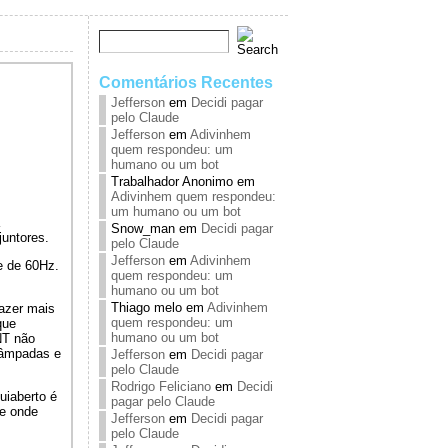
Comentários Recentes
Jefferson
em
Decidi pagar
pelo Claude
Jefferson
em
Adivinhem
quem respondeu: um
humano ou um bot
Trabalhador Anonimo
em
Adivinhem quem respondeu:
um humano ou um bot
Snow_man
em
Decidi pagar
juntores.
pelo Claude
Jefferson
em
Adivinhem
e de 60Hz.
quem respondeu: um
humano ou um bot
Thiago melo
em
Adivinhem
fazer mais
quem respondeu: um
que
humano ou um bot
NT não
lâmpadas e
Jefferson
em
Decidi pagar
pelo Claude
Rodrigo Feliciano
em
Decidi
uiaberto é
pagar pelo Claude
 e onde
Jefferson
em
Decidi pagar
pelo Claude