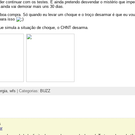
 continuar com os testes. E ainda pretendo desvendar o mistério que impe
ainda vai demorar mais uns 30 dias.
a boa compra. Só quando eu levar um choque e o troço desarmar é que eu vou
para isso
que simula a situação de choque, o CHNT desarma.
rgia
,
wfs
| Categorias:
BUZZ
s
er