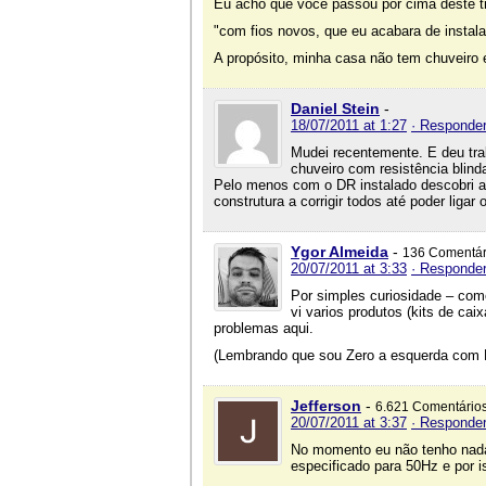
Eu acho que você passou por cima deste t
"com fios novos, que eu acabara de instal
A propósito, minha casa não tem chuveiro e
Daniel Stein
-
18/07/2011 at 1:27
· Responde
Mudei recentemente. E deu tra
chuveiro com resistência blin
Pelo menos com o DR instalado descobri an
construtura a corrigir todos até poder liga
Ygor Almeida
-
136 Comentár
20/07/2011 at 3:33
· Responde
Por simples curiosidade – com
vi varios produtos (kits de c
problemas aqui.
(Lembrando que sou Zero a esquerda com Ele
Jefferson
-
6.621 Comentário
20/07/2011 at 3:37
· Responde
No momento eu não tenho nada 
especificado para 50Hz e por i