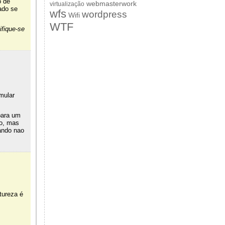
o de
webmasterwork
virtualização
ado se
wfs
wordpress
Wifi
WTF
ifique-se
mular
para um
do, mas
ando nao
tureza é