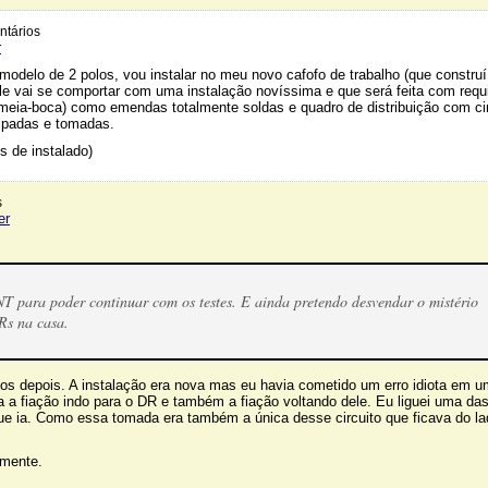
tários
r
delo de 2 polos, vou instalar no meu novo cafofo de trabalho (que construí 
le vai se comportar com uma instalação novíssima e que será feita com requ
s meia-boca) como emendas totalmente soldas e quadro de distribuição com ci
mpadas e tomadas.
s de instalado)
s
er
para poder continuar com os testes. E ainda pretendo desvendar o mistério
Rs na casa.
os depois. A instalação era nova mas eu havia cometido um erro idiota em 
a a fiação indo para o DR e também a fiação voltando dele. Eu liguei uma da
ue ia. Como essa tomada era também a única desse circuito que ficava do la
mente.