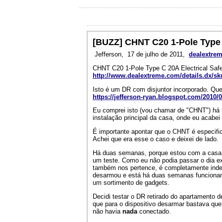
[BUZZ] CHNT C20 1-Pole Type C
Jefferson,
17 de julho de 2011,
dealextre
CHNT C20 1-Pole Type C 20A Electrical Safe
http://www.dealextreme.com/details.dx/sk
Isto é um DR com disjuntor incorporado. Que
https://jefferson-ryan.blogspot.com/2010/0
Eu comprei isto (vou chamar de "CHNT") há m
instalação principal da casa, onde eu acabe
É importante apontar que o CHNT é especific
Achei que era esse o caso e deixei de lado.
Há duas semanas, porque estou com a casa em
um teste. Como eu não podia passar o dia e
também nos pertence, é completamente indep
desarmou e está há duas semanas funcionan
um sortimento de gadgets.
Decidi testar o DR retirado do apartamento d
que para o dispositivo desarmar bastava qu
não havia
nada
conectado.