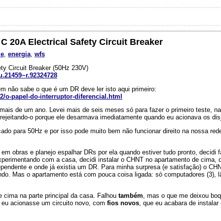
 20A Electrical Safety Circuit Breaker
me
,
energia
,
wfs
ty Circuit Breaker (50Hz 230V)
u.21459~r.92324728
m não sabe o que é um DR deve ler isto aqui primeiro:
2/o-papel-do-interruptor-diferencial.html
ais de um ano. Levei mais de seis meses só para fazer o primeiro teste, na
i rejeitando-o porque ele desarmava imediatamente quando eu acionava os dis
ado para 50Hz e por isso pode muito bem não funcionar direito na nossa red
 obras e planejo espalhar DRs por ela quando estiver tudo pronto, decidi 
xperimentando com a casa, decidi instalar o CHNT no apartamento de cima, 
endente e onde já existia um DR. Para minha surpresa (e satisfação) o CH
do. Mas o apartamento está com pouca coisa ligada: só computadores (3), 
e cima na parte principal da casa. Falhou
também
, mas o que me deixou boq
e eu acionasse um circuito novo, com
fios novos
, que eu acabara de instalar