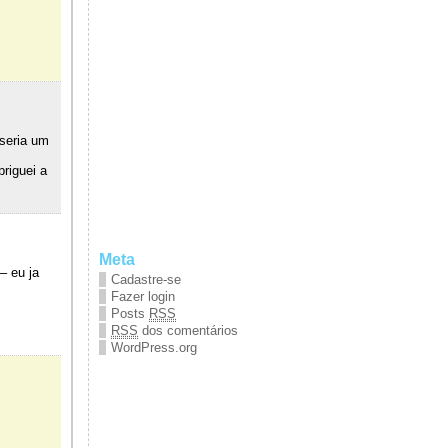
 seria um
riguei a
Meta
– eu ja
Cadastre-se
Fazer login
Posts
RSS
RSS
dos comentários
WordPress.org