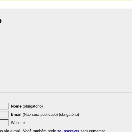
o
Nome
(obrigatório)
Email
(Não será publicado) (obrigatório)
Website
os via e-mail. Você também pode
se inscrever
sem comentar.