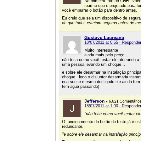
Na primeira foto do CNHT você
rearme que é projetado para f
você empurrar o botão para dentro antes.
Eu creio que seja um dispositivo de segur
de que todos estejam seguros antes de me
Gustavo Laureano
-
18/07/2011 at 0:55
· Responde
Muito interessante
ainda mais pelo preço..
não teria como você testar ele aterrando a
uma pessoa levando um choque…
e sobre ele desarmar na instalação princip
choque.. logo o disjuntor desarmaria insta
noa sei se mesmo desligado ele ainda tem 
tem agua passando)
Jefferson
-
6.621 Comentário
18/07/2011 at 1:00
· Responde
"não teria como você testar el
O funcionamento do botão de teste já é es
redundante.
"e sobre ele desarmar na instalação princip