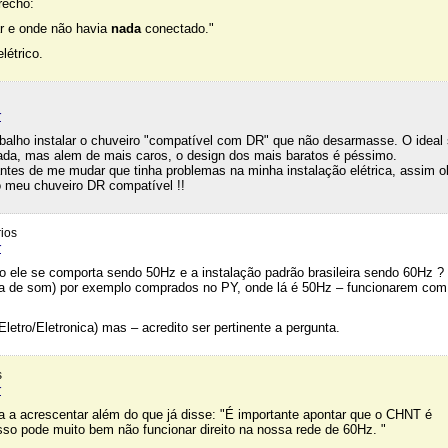
recho:
ar e onde não havia
nada
conectado."
létrico.
r
balho instalar o chuveiro "compatível com DR" que não desarmasse. O ideal
dada, mas alem de mais caros, o design dos mais baratos é péssimo.
tes de me mudar que tinha problemas na minha instalação elétrica, assim ob
r o meu chuveiro DR compatível !!
ios
r
o ele se comporta sendo 50Hz e a instalação padrão brasileira sendo 60Hz ? 
aixa de som) por exemplo comprados no PY, onde lá é 50Hz – funcionarem com
tro/Eletronica) mas – acredito ser pertinente a pergunta.
s
r
a acrescentar além do que já disse: "É importante apontar que o CHNT é
sso pode muito bem não funcionar direito na nossa rede de 60Hz. "