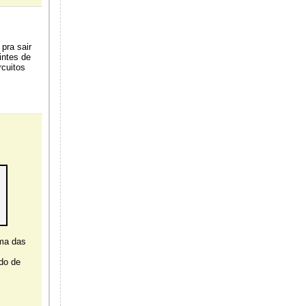
pra sair
intes de
rcuitos
uma das
s
do de