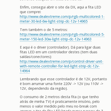
Enfim, consegui abrir o site da DX, aqui a fita LED
que comprei:
http://www.dealextreme.com/p/rgb-multicolored-1-
meter-30-led-6w-light-strip-dc-12v-14965
Tem também o de 5 metros:
http://www.dealextreme.com/p/rgb-multicolored-5-
meter-150-led-30w-light-strip-dc-12v-14963
E aqui é o driver (controlador). Dá para ligar duas
fitas LED em um controlador destes (tem duas
saídas/conectores):
http://www.dealextreme.com/p/control-driver-unit-
with-remote-controller-for-led-light-strip-dc-12v-
14964
Lembrando que esse controlador é de 12V, portanto
é bom arrumar uma fonte 220V -> 12V (ou 110V ->
12V, dependendo da região).
O consumo de 2 metros desta fita (o que tenho
atrás de minha TV) é praticamente irrisório, pelo
menos o valor medido pelo meu no-break com
apenas a tira de fita LED ligada nunca passou de 3