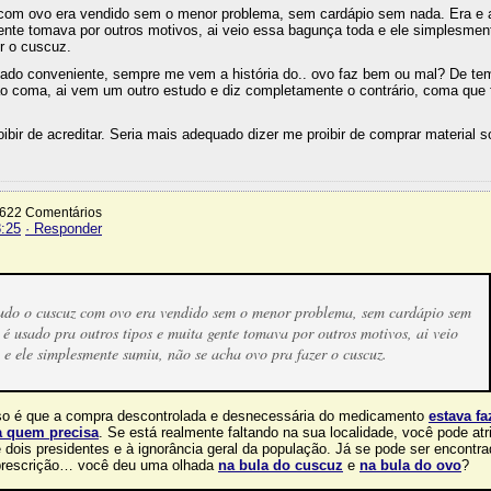
z com ovo era vendido sem o menor problema, sem cardápio sem nada. Era e 
gente tomava por outros motivos, ai veio essa bagunça toda e ele simplesmen
r o cuscuz.
 lado conveniente, sempre me vem a história do.. ovo faz bem ou mal? De t
 coma, ai vem um outro estudo e diz completamente o contrário, coma que 
ibir de acreditar. Seria mais adequado dizer me proibir de comprar material s
.622 Comentários
8:25
· Responder
 tudo o cuscuz com ovo era vendido sem o menor problema, sem cardápio sem
é usado pra outros tipos e muita gente tomava por outros motivos, ai veio
 e ele simplesmente sumiu, não se acha ovo pra fazer o cuscuz.
isso é que a compra descontrolada e desnecessária do medicamento
estava f
a quem precisa
. Se está realmente faltando na sua localidade, você pode atri
e dois presidentes e à ignorância geral da população. Já se pode ser encontr
 prescrição… você deu uma olhada
na bula do cuscuz
e
na bula do ovo
?