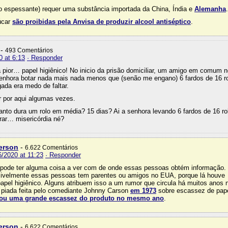
 (o espessante) requer uma substância importada da China, Índia e
Alemanha
.
úcar
são proibidas pela Anvisa de produzir alcool antiséptico
.
-
493 Comentários
0 at 6:13
· Responder
 pior… papel higiênico! No inicio da prisão domiciliar, um amigo em comum 
enhora botar nada mais nada menos que (senão me engano) 6 fardos de 16 r
gada era medo de faltar.
ar por aqui algumas vezes.
anto dura um rolo em média? 15 dias? Ai a senhora levando 6 fardos de 16 ro
rar… misericórdia né?
erson
-
6.622 Comentários
6/2020 at 11:23
· Responder
 pode ter alguma coisa a ver com de onde essas pessoas obtém informação.
ivelmente essas pessoas tem parentes ou amigos no EUA, porque lá houve
apel higiênico. Alguns atribuem isso a um rumor que circula há muitos anos 
piada feita pelo comediante Johnny Carson
em 1973
sobre escassez de pap
ou uma grande escassez do produto no mesmo ano
.
erson
-
6.622 Comentários