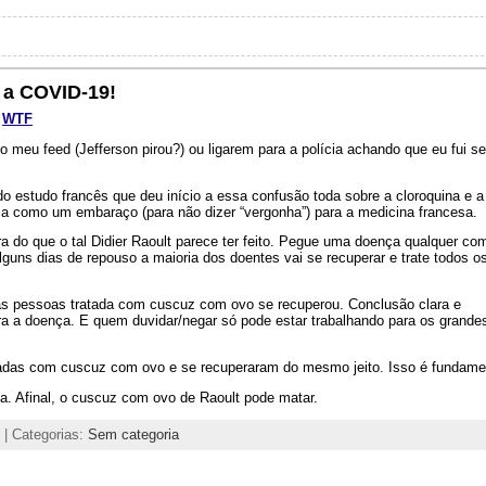
 a COVID-19!
,
WTF
 meu feed (Jefferson pirou?) ou ligarem para a polícia achando que eu fui s
do estudo francês que deu início a essa confusão toda sobre a cloroquina e 
ria como um embaraço (para não dizer “vergonha”) para a medicina francesa.
a do que o tal Didier Raoult parece ter feito. Pegue uma doença qualquer co
guns dias de repouso a maioria dos doentes vai se recuperar e trate todos o
das pessoas tratada com cuscuz com ovo se recuperou. Conclusão clara e
ra a doença. E quem duvidar/negar só pode estar trabalhando para os grande
adas com cuscuz com ovo e se recuperaram do mesmo jeito. Isso é fundamen
. Afinal, o cuscuz com ovo de Raoult pode matar.
| Categorias:
Sem categoria