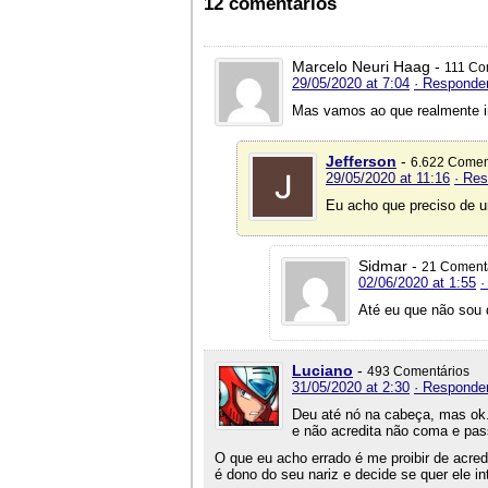
12 comentários
Marcelo Neuri Haag -
111 Co
29/05/2020 at 7:04
· Responde
Mas vamos ao que realmente i
Jefferson
-
6.622 Comen
29/05/2020 at 11:16
· Re
Eu acho que preciso de 
Sidmar -
21 Coment
02/06/2020 at 1:55
·
Até eu que não sou 
Luciano
-
493 Comentários
31/05/2020 at 2:30
· Responde
Deu até nó na cabeça, mas ok
e não acredita não coma e pa
O que eu acho errado é me proibir de acr
é dono do seu nariz e decide se quer ele in