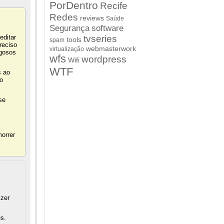
PorDentro
Recife
Redes
reviews
Saúde
Segurança
software
tvseries
editar
tools
spam
reciso
webmasterwork
virtualização
igosos
wfs
wordpress
Wifi
WTF
s ao
o
se
orrer
izer
s.