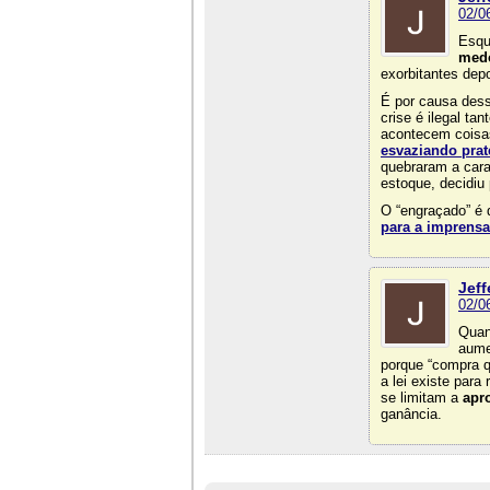
02/0
Esqu
med
exorbitantes depo
É por causa des
crise é ilegal t
acontecem cois
esvaziando prat
quebraram a cara
estoque, decidiu 
O “engraçado” é 
para a imprensa
Jeff
02/0
Quan
aume
porque “compra q
a lei existe par
se limitam a
apro
ganância.