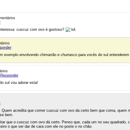
mentários
r
nteressa: cuscuz com ovo é gostoso?
tários
sponder
um exemplo envolvendo chimarrão e churrasco para vocês do sul entendere
ários
 Responder
do sul vou adorar esta!
r
. Quem acredita que comer cuscuz com ovo da certo bem que coma, quem n
sse bem.
editar que o cuscuz com ovo dá certo. Penso que, cada um no seu quadrado,
teiro o que ser dar de cara com ele no poste o no chão.