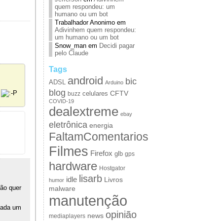
quem respondeu: um
humano ou um bot
Trabalhador Anonimo
em
Adivinhem quem respondeu:
um humano ou um bot
Snow_man
em
Decidi pagar
pelo Claude
Tags
android
bic
ADSL
Arduino
blog
CFTV
m
celulares
buzz
COVID-19
dealextreme
ebay
eletrônica
energia
FaltamComentarios
Filmes
Firefox
glb
gps
hardware
Hostgator
lisarb
idle
Livros
humor
ão quer
malware
manutenção
 cada um
opinião
news
mediaplayers