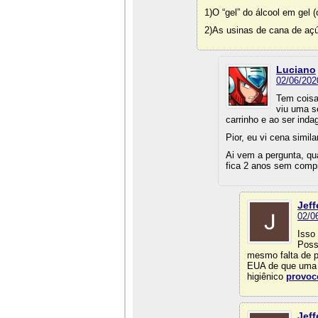
1)O “gel” do álcool em gel
2)As usinas de cana de aç
Luciano
02/06/202
Tem coisa
viu uma s
carrinho e ao ser inda
Pior, eu vi cena simil
Ai vem a pergunta, qu
fica 2 anos sem comp
Jeff
02/0
Isso
Poss
mesmo falta de p
EUA de que uma 
higiênico
provoc
Jeff