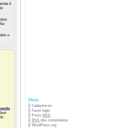
ainda é
te
empos
faz
obre o
Meta
Cadastre-se
azendo
Fazer login
buir
Posts
RSS
ado
RSS
dos comentários
WordPress.org