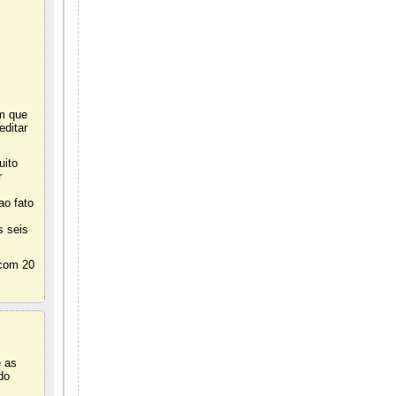
m que
editar
uito
r
ao fato
s seis
 com 20
e as
do