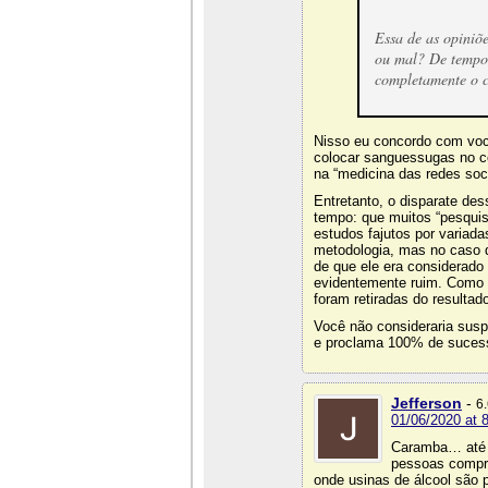
Essa de as opiniõ
ou mal? De tempos
completamente o c
Nisso eu concordo com voc
colocar sanguessugas no co
na “medicina das redes soci
Entretanto, o disparate de
tempo: que muitos “pesquis
estudos fajutos por varia
metodologia, mas no caso d
de que ele era considerado
evidentemente ruim. Como é
foram retiradas do resultad
Você não consideraria sus
e proclama 100% de suces
Jefferson
-
6
01/06/2020 at 
Caramba… até á
pessoas compra
onde usinas de álcool são p