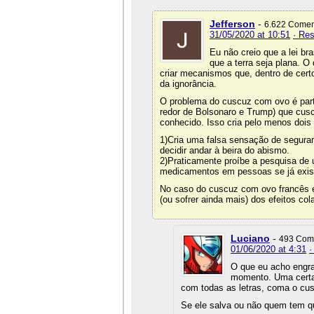
Jefferson
-
6.622 Comen
31/05/2020 at 10:51
· Re
Eu não creio que a lei bra
que a terra seja plana. 
criar mecanismos que, dentro de certo
da ignorância.
O problema do cuscuz com ovo é part
redor de Bolsonaro e Trump) que cus
conhecido. Isso cria pelo menos dois
1)Cria uma falsa sensação de segura
decidir andar à beira do abismo.
2)Praticamente proíbe a pesquisa de u
medicamentos em pessoas se já exist
No caso do cuscuz com ovo francês e
(ou sofrer ainda mais) dos efeitos cola
Luciano
-
493 Com
01/06/2020 at 4:31
·
O que eu acho engra
momento. Uma certa 
com todas as letras, coma o cus
Se ele salva ou não quem tem q