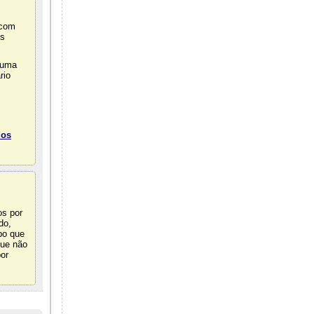
 com
os
 uma
rio
dos
os por
do,
bo que
que não
or