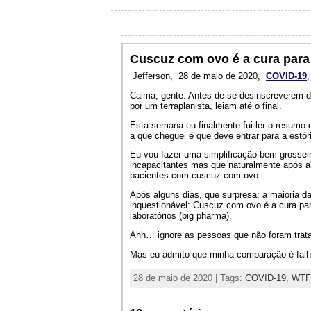
Cuscuz com ovo é a cura para
Jefferson,
28 de maio de 2020,
COVID-19
Calma, gente. Antes de se desinscreverem do
por um terraplanista, leiam até o final.
Esta semana eu finalmente fui ler o resumo 
a que cheguei é que deve entrar para a estó
Eu vou fazer uma simplificação bem grosseir
incapacitantes mas que naturalmente após al
pacientes com cuscuz com ovo.
Após alguns dias, que surpresa: a maioria 
inquestionável: Cuscuz com ovo é a cura pa
laboratórios (big pharma).
Ahh… ignore as pessoas que não foram trat
Mas eu admito que minha comparação é falha
28 de maio de 2020 | Tags:
COVID-19
,
WTF