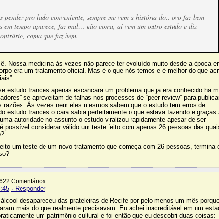
es pender pro lado conveniente, sempre me vem a história do.. ovo faz bem
 em tempo aparece, faz mal… não coma, ai vem um outro estudo e diz
ontrário, coma que faz bem.
ê. Nossa medicina às vezes não parece ter evoluído muito desde a época e
rpo era um tratamento oficial. Mas é o que nós temos e é melhor do que acr
ais”.
sse estudo francês apenas escancara um problema que já era conhecido há m
adores” se aproveitam de falhas nos processos de “peer review” para publica
das razões. Às vezes nem eles mesmos sabem que o estudo tem erros de
o estudo francês o cara sabia perfeitamente o que estava fazendo e graças 
 uma autoridade no assunto o estudo viralizou rapidamente apesar de ser
 possível considerar válido um teste feito com apenas 26 pessoas das quai
o?
peito um teste de um novo tratamento que começa com 26 pessoas, termina
so?
.622 Comentários
8:45
· Responder
lcool desapareceu das prateleiras de Recife por pelo menos um mês porqu
ram mais do que realmente precisavam. Eu achei inacreditável em um esta
raticamente um patrimônio cultural e foi então que eu descobri duas coisas: