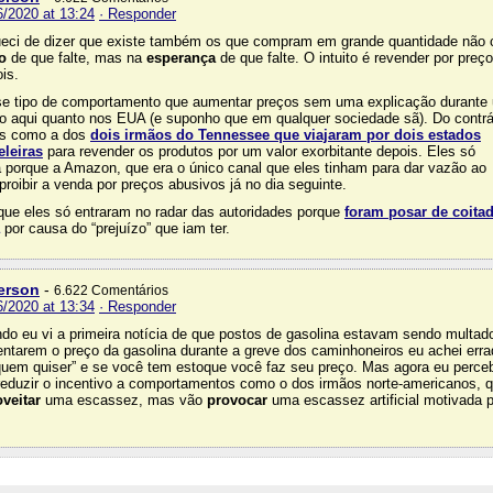
6/2020 at 13:24
· Responder
eci de dizer que existe também os que compram em grande quantidade não
o
de que falte, mas na
esperança
de que falte. O intuito é revender por preç
is.
se tipo de comportamento que aumentar preços sem uma explicação durante
anto aqui quanto nos EUA (e suponho que em qualquer sociedade sã). Do contrá
as como a dos
dois irmãos do Tennessee que viajaram por dois estados
eleiras
para revender os produtos por um valor exorbitante depois. Eles só
 porque a Amazon, que era o único canal que eles tinham para dar vazão ao
proibir a venda por preços abusivos já no dia seguinte.
que eles só entraram no radar das autoridades porque
foram posar de coita
por causa do “prejuízo” que iam ter.
erson
-
6.622 Comentários
6/2020 at 13:34
· Responder
do eu vi a primeira notícia de que postos de gasolina estavam sendo multad
ntarem o preço da gasolina durante a greve dos caminhoneiros eu achei erra
uem quiser” e se você tem estoque você faz seu preço. Mas agora eu perce
a reduzir o incentivo a comportamentos como o dos irmãos norte-americanos, 
veitar
uma escassez, mas vão
provocar
uma escassez artificial motivada p