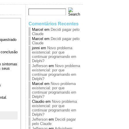
Comentários Recentes
Marcel
em
Decidi pagar pelo
Claude
Marcel
em
Decidi pagar pelo
equestrado
Claude
jonni
em
Novo problema
a conclusão
existencial: por que
continuar programando em
Delphi?
m sintomas
Jefferson
em
Novo problema
s seus
existencial: por que
continuar programando em
Delphi?
Marcel
em
Novo problema
s
existencial: por que
continuar programando em
Delphi?
tal.
Claudio
em
Novo problema
existencial: por que
continuar programando em
Delphi?
Jefferson
em
Decidi pagar
pelo Claude
Jefferson
em
Adivinhem