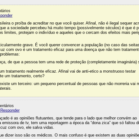
tários
sponder
sileira o proíba de acreditar no que você quiser. Afinal, não é ilegal sequer acr
O que a sociedade percebeu há muito tempo (possivelmente séculos) é que é p
s limites, protejam o indivíduo e aqueles que o cercam dos efeitos mais per
icularmente grave. É você querer convencer a população (no caso das seita
cuz com ovo é um tratamento eficaz para uma doença que não tem tratament
 problemas:
nça, de que a pessoa tem uma rede de proteção (completamente imaginária) 
m tratamento realmente eficaz. Afinal vai de anti-etico a monstruoso testar
e um tratamento, certo?
xiste um terceiro: um pequeno percentual de pessoas que não morreria vai m
terais.
entários
 Responder
çado é as opiniões flutuantes, que tende para o lado que melhor convém ao
emissora de tv, tem uma reportagem a época da “dona zica” que só faltou d
cuz com ovo, ele salva vidas.
ue dizer isso são os médicos. O mais confuso é que existem as duas opiniõe