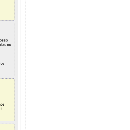
nosso
olos no
los
nos
el