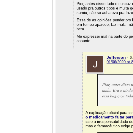
Pior, antes disso tudo o cuscu
usado pra outros tipos e muita 
sumiu, não se acha ovo pra faze
Essa de as opiniões pender pro
em tempo aparece, faz mal… não
bem.
Me expressei mal na parte do pro
assunto.
Jefferson
-
6
01/06/2020 at 
Pior, antes disso
nada. Era e ainda 
essa bagunça toda
A explicação oficial para 
o medicamento faltar par
isso à irresponsabilidade d
mas o farmacêutico exige