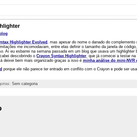
hlighter
blog
ntax Highlighter Evolved
, mas apesar do nome o danado do complemento 
mitações me incomodavam, entre elas definir o tamanho da janela de código,
so. Aí eu esbarrei na semana passada em um blog que usava um highlighter
acabei descobrindo o
Crayon Syntax Highlighter
, que já comecei a testar na
já deixei bem mais organizado graças a isso é
minha análise do mini-NVR 
ed
porque ele não parece ter entrado em conflito com o Crayon e pode ser us
gorias:
Sem categoria
o