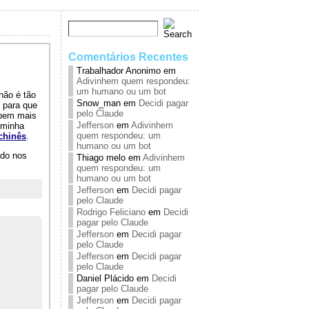
Comentários Recentes
Trabalhador Anonimo
em
Adivinhem quem respondeu:
um humano ou um bot
não é tão
Snow_man
em
Decidi pagar
 para que
pelo Claude
 bem mais
Jefferson
em
Adivinhem
 minha
quem respondeu: um
chinês
.
humano ou um bot
ado nos
Thiago melo
em
Adivinhem
quem respondeu: um
humano ou um bot
Jefferson
em
Decidi pagar
pelo Claude
Rodrigo Feliciano
em
Decidi
pagar pelo Claude
Jefferson
em
Decidi pagar
pelo Claude
Jefferson
em
Decidi pagar
pelo Claude
Daniel Plácido
em
Decidi
pagar pelo Claude
Jefferson
em
Decidi pagar