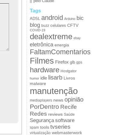
pelo Claude
Tags
android
bic
ADSL
Arduino
blog
CFTV
celulares
buzz
COVID-19
dealextreme
ebay
eletrônica
energia
FaltamComentarios
Filmes
Firefox
glb
gps
hardware
Hostgator
lisarb
idle
Livros
humor
malware
manutenção
opinião
news
mediaplayers
PorDentro
Recife
Redes
reviews
Saúde
Segurança
software
tvseries
tools
spam
webmasterwork
virtualização