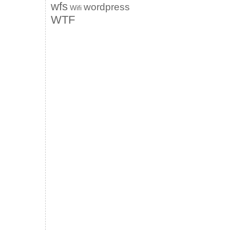
wfs
wordpress
Wifi
WTF