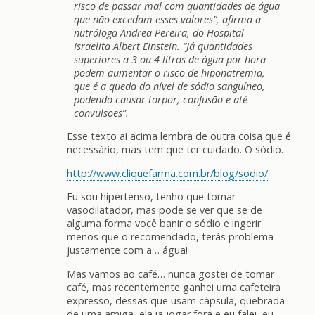
risco de passar mal com quantidades de água
que não excedam esses valores”, afirma a
nutróloga Andrea Pereira, do Hospital
Israelita Albert Einstein. “Já quantidades
superiores a 3 ou 4 litros de água por hora
podem aumentar o risco de hiponatremia,
que é a queda do nível de sódio sanguíneo,
podendo causar torpor, confusão e até
convulsões”.
Esse texto ai acima lembra de outra coisa que é
necessário, mas tem que ter cuidado. O sódio.
http://www.cliquefarma.com.br/blog/sodio/
Eu sou hipertenso, tenho que tomar
vasodilatador, mas pode se ver que se de
alguma forma você banir o sódio e ingerir
menos que o recomendado, terás problema
justamente com a… água!
Mas vamos ao café… nunca gostei de tomar
café, mas recentemente ganhei uma cafeteira
expresso, dessas que usam cápsula, quebrada
de uma amiga, ela ia jogar fora e eu falei, eu