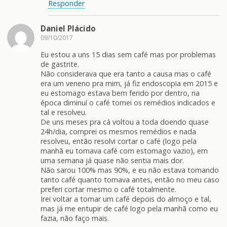
Responder
Daniel Plácido
09/10/2017
Eu estou a uns 15 dias sem café mas por problemas
de gastrite.
Não considerava que era tanto a causa mas o café
era um veneno pra mim, já fiz endoscopia em 2015 e
eu estomago estava bem ferido por dentro, na
época diminuí o café tomei os remédios indicados e
tal e resolveu.
De uns meses pra cá voltou a toda doendo quase
24h/dia, comprei os mesmos remédios e nada
resolveu, então resolvi cortar o café (logo pela
manhã eu tomava café com estomago vazio), em
uma semana já quase não sentia mais dor.
Não sarou 100% mas 90%, e eu não estava tomando
tanto café quanto tomava antes, então no meu caso
preferi cortar mesmo o café totalmente.
Irei voltar a tomar um café depois do almoço e tal,
mas já me entupir de café logo pela manhã como eu
fazia, não faço mais.