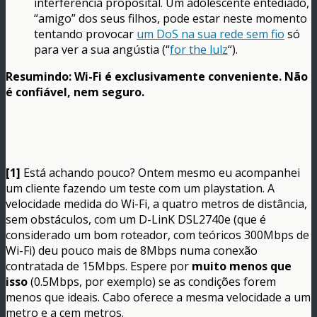
interferência proposital. Um adolescente entediado,
“amigo” dos seus filhos, pode estar neste momento
tentando provocar
um DoS na sua rede sem fio
só
para ver a sua angústia (“
for the lulz
“).
Resumindo: Wi-Fi é exclusivamente conveniente. Não
é confiável, nem seguro.
[1]
Está achando pouco? Ontem mesmo eu acompanhei
um cliente fazendo um teste com um playstation. A
velocidade medida do Wi-Fi, a quatro metros de distância,
sem obstáculos, com um D-LinK DSL2740e (que é
considerado um bom roteador, com teóricos 300Mbps de
Wi-Fi) deu pouco mais de 8Mbps numa conexão
contratada de 15Mbps. Espere por
muito menos que
isso
(0.5Mbps, por exemplo) se as condições forem
menos que ideais. Cabo oferece a mesma velocidade a um
metro e a cem metros.