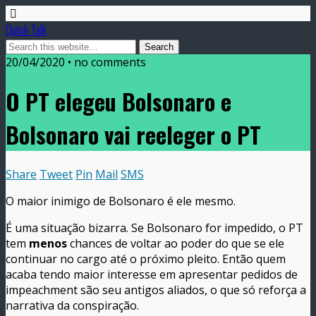
Quick Talk
20/04/2020 • no comments
O PT elegeu Bolsonaro e
Bolsonaro vai reeleger o PT
Share
Tweet
Pin
Mail
SMS
O maior inimigo de Bolsonaro é ele mesmo.
É uma situação bizarra. Se Bolsonaro for impedido, o PT
tem
menos
chances de voltar ao poder do que se ele
continuar no cargo até o próximo pleito. Então quem
acaba tendo maior interesse em apresentar pedidos de
impeachment são seu antigos aliados, o que só reforça a
narrativa da conspiração.