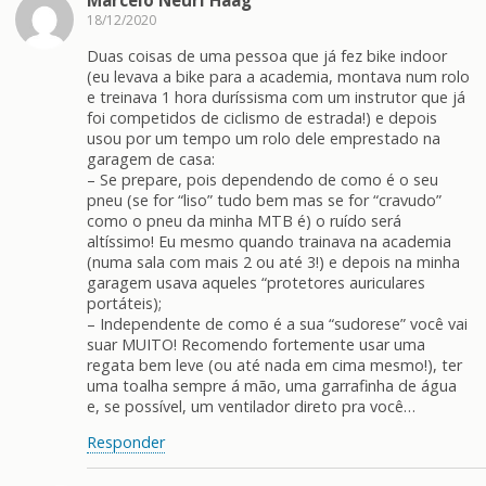
Marcelo Neuri Haag
18/12/2020
Duas coisas de uma pessoa que já fez bike indoor
(eu levava a bike para a academia, montava num rolo
e treinava 1 hora duríssisma com um instrutor que já
foi competidos de ciclismo de estrada!) e depois
usou por um tempo um rolo dele emprestado na
garagem de casa:
– Se prepare, pois dependendo de como é o seu
pneu (se for “liso” tudo bem mas se for “cravudo”
como o pneu da minha MTB é) o ruído será
altíssimo! Eu mesmo quando trainava na academia
(numa sala com mais 2 ou até 3!) e depois na minha
garagem usava aqueles “protetores auriculares
portáteis);
– Independente de como é a sua “sudorese” você vai
suar MUITO! Recomendo fortemente usar uma
regata bem leve (ou até nada em cima mesmo!), ter
uma toalha sempre á mão, uma garrafinha de água
e, se possível, um ventilador direto pra você…
Responder