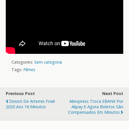
Categories:
Sem categoria
Tags:
Filmes
Previous Post
Next Post
Desisti De Artemis Fowl
Aliexpress Troca EBANX Por
2020 Aos 16 Minutos
Alipay E Agora Boletos São
Compensados Em Minutos