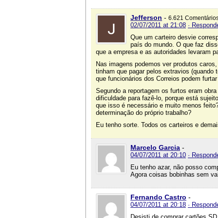
Jefferson
-
6.621 Comentário
02/07/2011 at 21:08
· Respond
Que um carteiro desvie corres
país do mundo. O que faz diss
que a empresa e as autoridades levaram par
Nas imagens podemos ver produtos caros, 
tinham que pagar pelos extravios (quando 
que funcionários dos Correios podem furt
Segundo a reportagem os furtos eram obra 
dificuldade para fazê-lo, porque está sujeit
que isso é necessário e muito menos feito?
determinação do próprio trabalho?
Eu tenho sorte. Todos os carteiros e dema
Marcelo Garcia
-
04/07/2011 at 20:10
· Respond
Eu tenho azar, não posso comp
Agora coisas bobinhas sem val
Fernando Castro
-
04/07/2011 at 20:18
· Respond
Desisti de comprar cartões SD