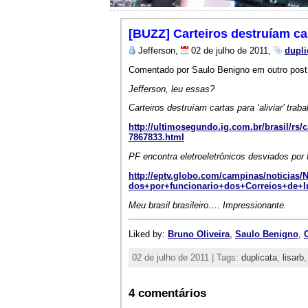
[BUZZ] Carteiros destruíam car
Jefferson,
02 de julho de 2011,
dupli
Comentado por Saulo Benigno em outro post
Jefferson, leu essas?
Carteiros destruíam cartas para ‘aliviar’ tra
http://ultimosegundo.ig.com.br/brasil/rs
7867833.html
PF encontra eletroeletrônicos desviados por 
http://eptv.globo.com/campinas/noticias
dos+por+funcionario+dos+Correios+de+I
Meu brasil brasileiro…. Impressionante.
Liked by:
Bruno Oliveira
,
Saulo Benigno
,
02 de julho de 2011 | Tags:
duplicata
,
lisarb
4 comentários