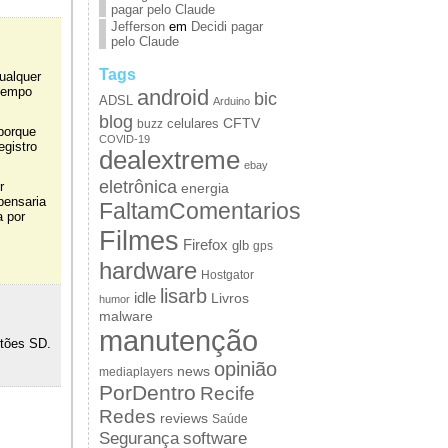
pagar pelo Claude
Jefferson
em
Decidi pagar
pelo Claude
Tags
ualquer
 tempo
android
bic
ADSL
Arduino
blog
CFTV
celulares
buzz
porque
COVID-19
egistro
dealextreme
ebay
eletrônica
r
energia
pensaria
FaltamComentarios
a por
Filmes
Firefox
glb
gps
hardware
Hostgator
lisarb
idle
Livros
humor
malware
manutenção
rtões SD.
opinião
news
mediaplayers
PorDentro
Recife
Redes
reviews
Saúde
Segurança
software