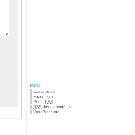
Meta
Cadastre-se
Fazer login
Posts
RSS
RSS
dos comentários
WordPress.org