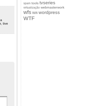
tvseries
tools
spam
webmasterwork
virtualização
wfs
wordpress
Wifi
WTF
ma
, tive