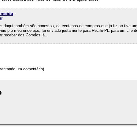
lmeida
-
er
s daqui também são honestos, de centenas de compras que já fiz só tive u
eio pro meu endereço, foi enviado justamente para Recife-PE para um cliente
ar receber dos Correios já…
omentando um comentário)
o