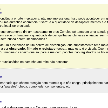
s
er
pondência e furte mercadoria, não me impressiona. Isso pode acontecer em q
o uma autêntica ocorrência "lisarb" é a quantidade de desaparecimentos e o
a localizar o culpado.
que certamente tinham rastreamento e os Correios só tomaram uma atitude 
tem seguro). Imagine a quantidade de quinquilharias chinesas enviadas sem r
ar sem nunca serem incomodados?
de um funcionário de um centro de distribuição, que supostamente teria maio
o a ser
observado, filmado e revistado
(oops… mas este é o Lisarb. Quem 
). Imagine o carteiro que sai para a rua com pacotes não registrados na bols
is funcionários no caminho até mim são honestos.
er
rar nada que chame atenção sem rastreio que não chega, principalmente ca
or "pra eles" chega, como leds, componentes, etc.
er
, todos desaparecem nos Correios. Sem exagero, todos!