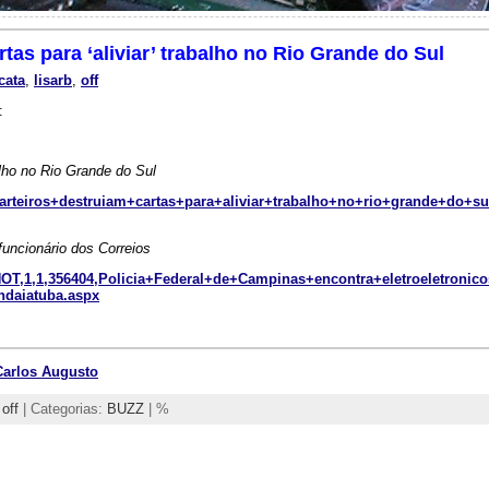
tas para ‘aliviar’ trabalho no Rio Grande do Sul
cata
,
lisarb
,
off
:
balho no Rio Grande do Sul
/carteiros+destruiam+cartas+para+aliviar+trabalho+no+rio+grande+do+su
funcionário dos Correios
/NOT,1,1,356404,Policia+Federal+de+Campinas+encontra+eletroeletronic
ndaiatuba.aspx
Carlos Augusto
,
off
| Categorias:
BUZZ
| %