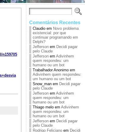
Comentários Recentes
Claudio
em
Novo problema
existencial: por que
continuar programando em
Delphi?
Jefferson
em
Decidi pagar
pelo Claude
l/n159705
Jefferson
em
Adivinhem
quem respondeu: um
humano ou um bot
Trabalhador Anonimo
em
Adivinhem quem respondeu:
os+desvia
um humano ou um bot
Snow_man
em
Decidi pagar
pelo Claude
Jefferson
em
Adivinhem
quem respondeu: um
humano ou um bot
Thiago melo
em
Adivinhem
quem respondeu: um
humano ou um bot
Jefferson
em
Decidi pagar
pelo Claude
Rodrigo Feliciano
em
Decidi