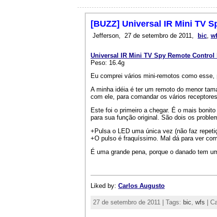
[BUZZ] Universal IR Mini TV 
Jefferson,
27 de setembro de 2011,
bic
,
w
Universal IR Mini TV Spy Remote Contro
Peso: 16.4g
Eu comprei vários mini-remotos como esse, p
A minha idéia é ter um remoto do menor tam
com ele, para comandar os vários receptores
Este foi o primeiro a chegar. É o mais bonit
para sua função original. São dois os proble
+Pulsa o LED uma única vez (não faz repeti
+O pulso é fraquíssimo. Mal dá para ver co
É uma grande pena, porque o danado tem um
Liked by:
Carlos Augusto
27 de setembro de 2011 | Tags:
bic
,
wfs
| Ca