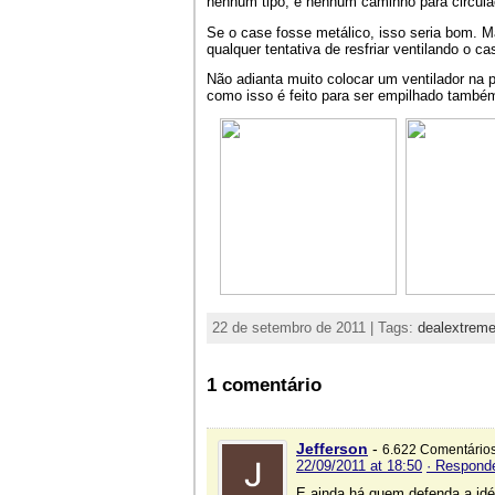
nenhum tipo; e nenhum caminho para circula
Se o case fosse metálico, isso seria bom. Ma
qualquer tentativa de resfriar ventilando o cas
Não adianta muito colocar um ventilador na 
como isso é feito para ser empilhado também
22 de setembro de 2011 | Tags:
dealextrem
1 comentário
Jefferson
-
6.622 Comentário
22/09/2011 at 18:50
· Respond
E ainda há quem defenda a idé