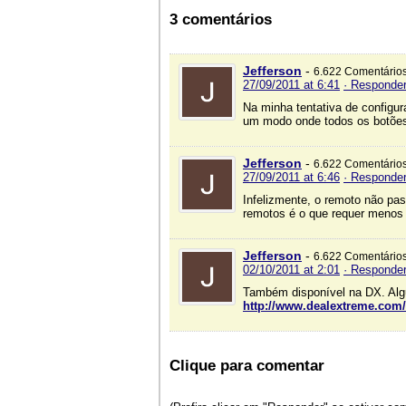
3 comentários
Jefferson
-
6.622 Comentário
27/09/2011 at 6:41
· Responde
Na minha tentativa de configur
um modo onde todos os botões 
Jefferson
-
6.622 Comentário
27/09/2011 at 6:46
· Responde
Infelizmente, o remoto não pas
remotos é o que requer menos 
Jefferson
-
6.622 Comentário
02/10/2011 at 2:01
· Responde
Também disponível na DX. Alg
http://www.dealextreme.com/p
Clique para comentar