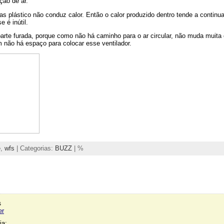
ção de ar.
s plástico não conduz calor. Então o calor produzido dentro tende a continua
e é inútil.
parte furada, porque como não há caminho para o ar circular, não muda muita 
 não há espaço para colocar esse ventilador.
e
,
wfs
| Categorias:
BUZZ
| %
s
er
ia: