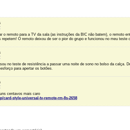
s
r
ar o remoto para a TV da sala (as instruções da BIC não batem), o remoto e
repetem! O remoto deixou de ser o pior do grupo e funcionou no meu teste 
s
r
sou no teste de resistência a passar uma noite de sono no bolso da calça. D
esforço para apertar os botões.
s
r
uns centavos mais caro
/card-style-universal-tv-remote-rm-8s-2658