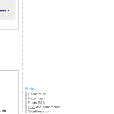
ore »
Meta
Cadastre-se
Fazer login
Posts
RSS
RSS
dos comentários
, de
WordPress.org