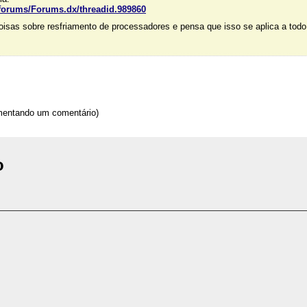
/forums/Forums.dx/threadid.989860
sas sobre resfriamento de processadores e pensa que isso se aplica a todo 
omentando um comentário)
o