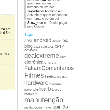
quem respondeu: um
humano ou um bot
Trabalhador Anonimo
em
Adivinhem quem respondeu:
um humano ou um bot
Snow_man
em
Decidi pagar
pelo Claude
ntrou em
de 6,5m.
Tags
android
bic
ADSL
Arduino
blog
CFTV
celulares
buzz
COVID-19
dealextreme
os três
ebay
eletrônica
energia
FaltamComentarios
Filmes
Firefox
glb
gps
hardware
Hostgator
lisarb
idle
Livros
humor
malware
manutenção
opinião
news
mediaplayers