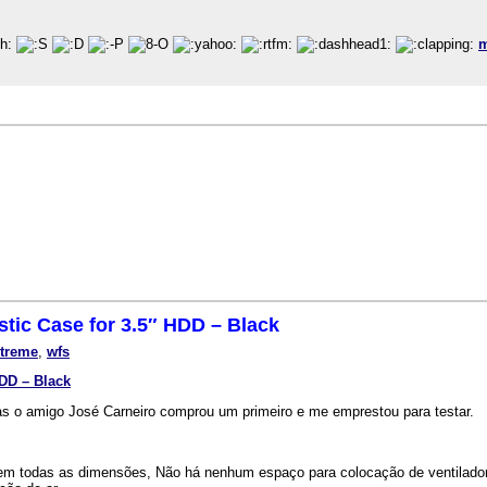
m
stic Case for 3.5″ HDD – Black
xtreme
,
wfs
HDD – Black
as o amigo José Carneiro comprou um primeiro e me emprestou para testar.
m todas as dimensões, Não há nenhum espaço para colocação de ventilador