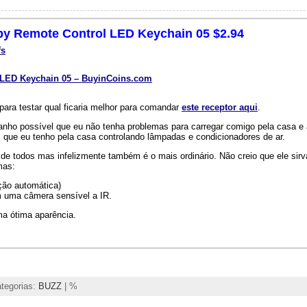
Spy Remote Control LED Keychain 05 $2.94
fs
l LED Keychain 05 – BuyinCoins.com
ara testar qual ficaria melhor para comandar
este receptor aqui
.
anho possível que eu não tenha problemas para carregar comigo pela casa e 
 que eu tenho pela casa controlando lâmpadas e condicionadores de ar.
o de todos mas infelizmente também é o mais ordinário. Não creio que ele sir
mas:
ção automática)
m uma câmera sensível a IR.
a ótima aparência.
tegorias:
BUZZ
| %